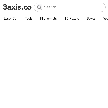
Laser Cut
Tools
File formats
3D Puzzle
Boxes
Wo