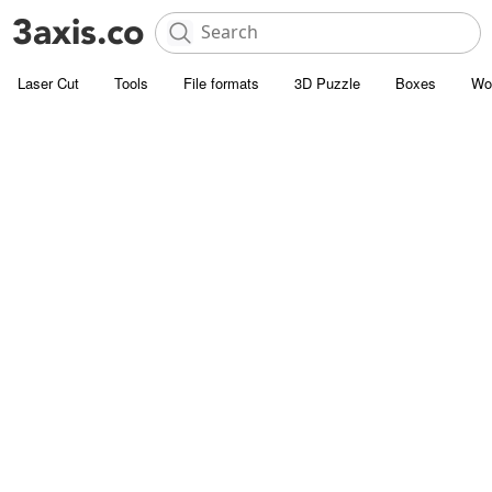
Laser Cut
Tools
File formats
3D Puzzle
Boxes
Wo