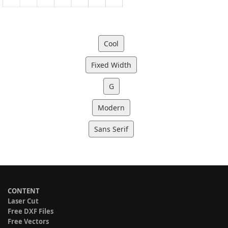
Cool
Fixed Width
G
Modern
Sans Serif
CONTENT
Laser Cut
Free DXF Files
Free Vectors