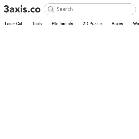
Laser Cut
Tools
File formats
3D Puzzle
Boxes
Wo