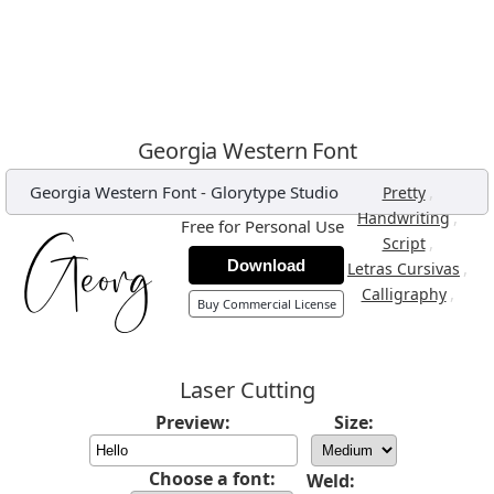
Georgia Western Font
Georgia Western Font
-
Glorytype Studio
,
Pretty
,
Handwriting
Free for Personal Use
,
Script
Download
,
Letras Cursivas
,
Calligraphy
Buy Commercial License
Laser Cutting
Preview:
Size:
Choose a font:
Weld: