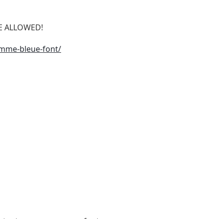
SE ALLOWED!
mme-bleue-font/