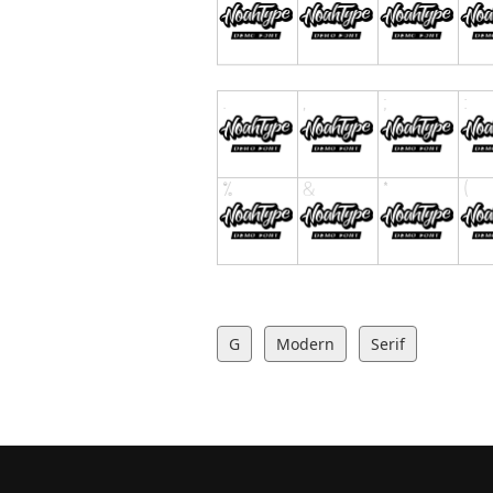
G
Modern
Serif