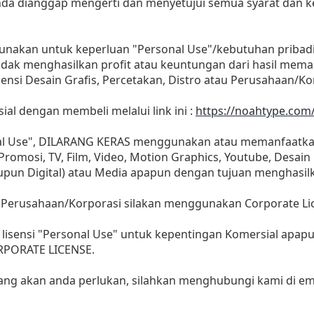
 anda dianggap mengerti dan menyetujui semua syarat dan
gunakan untuk keperluan "Personal Use"/kebutuhan pribad
as tidak menghasilkan profit atau keuntungan dari hasil m
Agensi Desain Grafis, Percetakan, Distro atau Perusahaan/Ko
sial dengan membeli melalui link ini :
https://noahtype.com
nal Use", DILARANG KERAS menggunakan atau memanfaatkan
, Promosi, TV, Film, Video, Motion Graphics, Youtube, Desain
aupun Digital) atau Media apapun dengan tujuan menghasil
 Perusahaan/Korporasi silakan menggunakan Corporate Li
lisensi "Personal Use" untuk kepentingan Komersial apap
ORPORATE LICENSE.
yang akan anda perlukan, silahkan menghubungi kami di ema