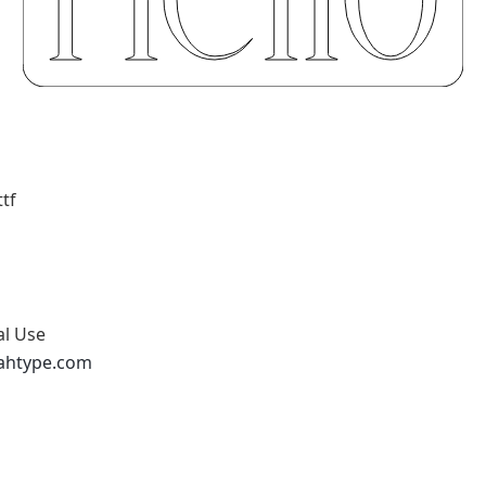
tf
al Use
ahtype.com