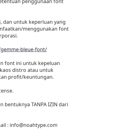
 ketentuan penggunaan font
i, dan untuk keperluan yang
emanfaatkan/menggunakan font
rporasi.
/gemme-bleue-font/
 font ini untuk kepeluan
 kaos distro atau untuk
kan profit/keuntungan.
cense.
un bentuknya TANPA IZIN dari
il :
info@noahtype.com