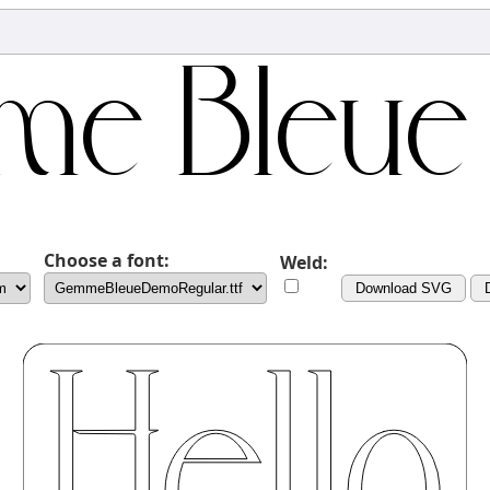
Choose a font:
Weld:
Download SVG