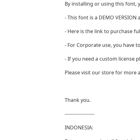
By installing or using this fon
- This font is a DEMO VERSIO
- Here is the link to purchase f
- For Corporate use, you have t
- If you need a custom license p
Please visit our store for more
Thank you.
-------------------
INDONESIA: