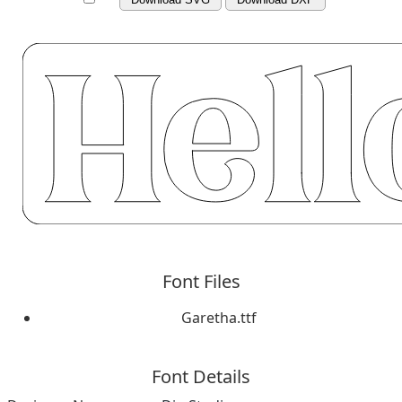
Font Files
Garetha.ttf
Font Details