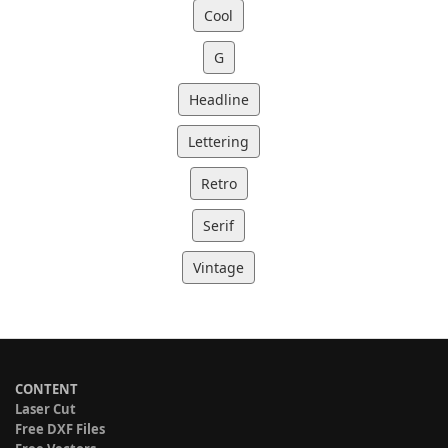
Cool
G
Headline
Lettering
Retro
Serif
Vintage
CONTENT
Laser Cut
Free DXF Files