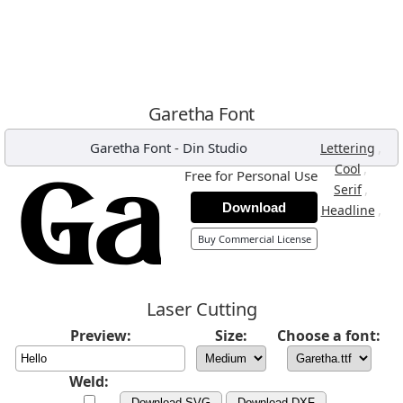
Garetha Font
Garetha Font
-
Din Studio
,
Lettering
,
Cool
Free for Personal Use
,
Serif
Download
,
Headline
Buy Commercial License
Laser Cutting
Preview:
Size:
Choose a font:
Weld:
Download SVG
Download DXF