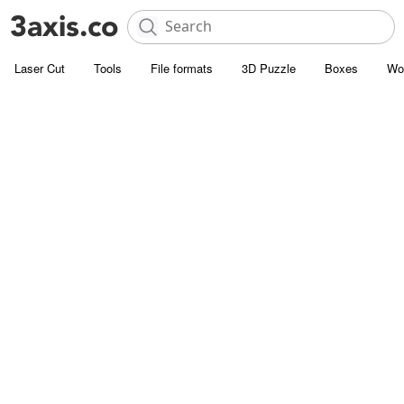
Laser Cut
Tools
File formats
3D Puzzle
Boxes
Wo