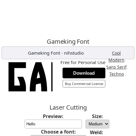
Gameking Font
Gameking Font
-
nihstudio
,
Cool
,
Modern
Free for Personal Use
,
Sans Serif
Download
,
Techno
Buy Commercial License
Laser Cutting
Preview:
Size:
Choose a font:
Weld: