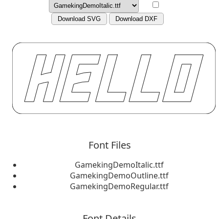
Download SVG
Download DXF
Font Files
GamekingDemoItalic.ttf
GamekingDemoOutline.ttf
GamekingDemoRegular.ttf
Font Details