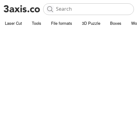
Laser Cut
Tools
File formats
3D Puzzle
Boxes
Wo