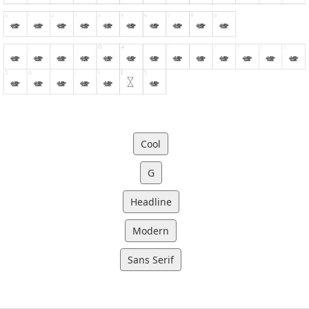
Cool
G
Headline
Modern
Sans Serif