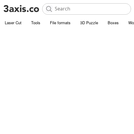
Laser Cut
Tools
File formats
3D Puzzle
Boxes
Wo