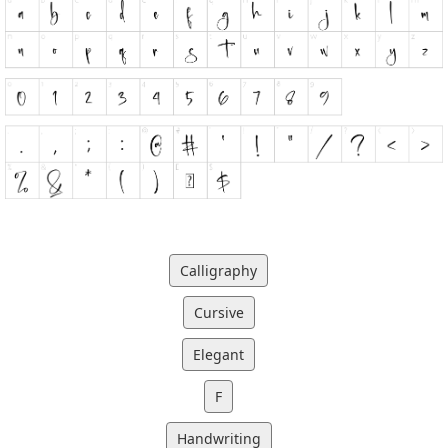
Calligraphy
Cursive
Elegant
F
Handwriting