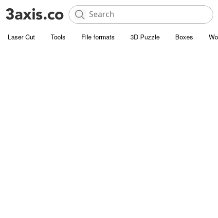
Laser Cut
Tools
File formats
3D Puzzle
Boxes
Wo