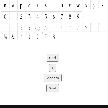
Cool
F
Modern
Serif