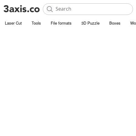
Laser Cut
Tools
File formats
3D Puzzle
Boxes
Wo