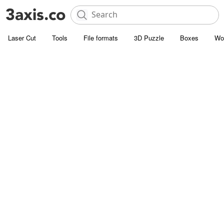
Laser Cut
Tools
File formats
3D Puzzle
Boxes
Wo