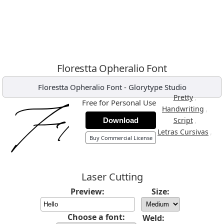
Florestta Opheralio Font
Florestta Opheralio Font
-
Glorytype Studio
,
Pretty
Free for Personal Use
,
Handwriting
,
Script
Download
,
Letras Cursivas
Buy Commercial License
Laser Cutting
Preview:
Size:
Choose a font:
Weld: