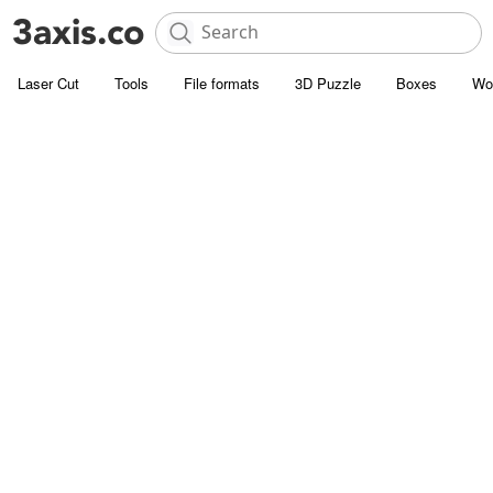
Laser Cut
Tools
File formats
3D Puzzle
Boxes
Wo