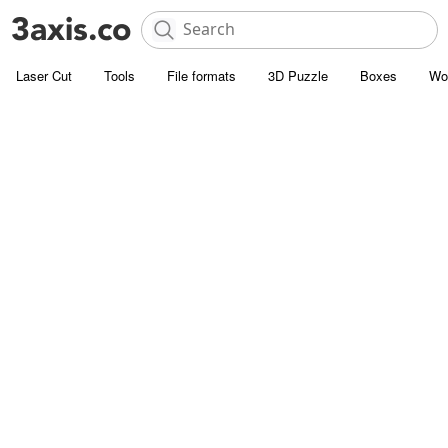
Laser Cut
Tools
File formats
3D Puzzle
Boxes
Wo