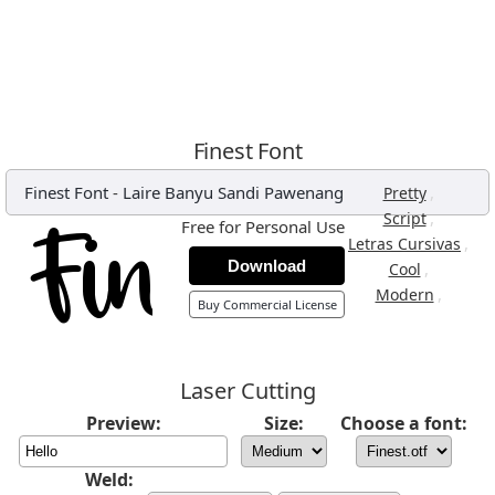
Finest Font
Finest Font
-
Laire Banyu Sandi Pawenang
,
Pretty
,
Script
Free for Personal Use
,
Letras Cursivas
Download
,
Cool
,
Modern
Buy Commercial License
Laser Cutting
Preview:
Size:
Choose a font:
Weld: