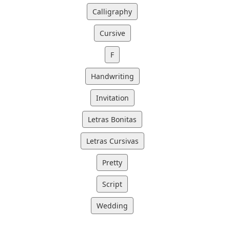
Calligraphy
Cursive
F
Handwriting
Invitation
Letras Bonitas
Letras Cursivas
Pretty
Script
Wedding