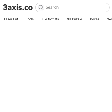
Laser Cut
Tools
File formats
3D Puzzle
Boxes
Wo