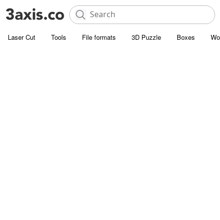
Laser Cut
Tools
File formats
3D Puzzle
Boxes
Wo