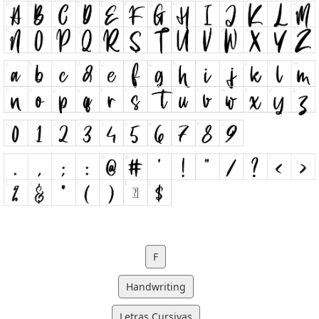
F
Handwriting
Letras Cursivas