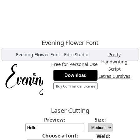
Evening Flower Font
Evening Flower Font
-
EdricStudio
,
Pretty
,
Handwriting
Free for Personal Use
,
Script
Download
,
Letras Cursivas
Buy Commercial License
Laser Cutting
Preview:
Size:
Choose a font:
Weld: