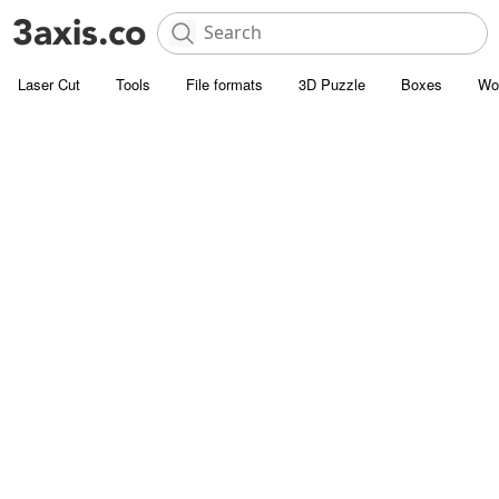
Laser Cut
Tools
File formats
3D Puzzle
Boxes
Wo