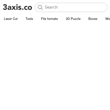
Laser Cut
Tools
File formats
3D Puzzle
Boxes
Wo