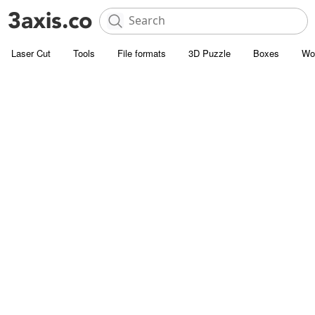
Laser Cut
Tools
File formats
3D Puzzle
Boxes
Wo