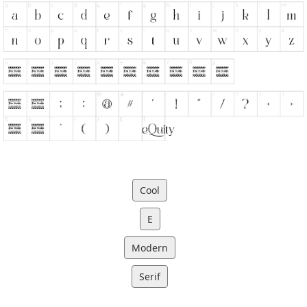
Cool
E
Modern
Serif