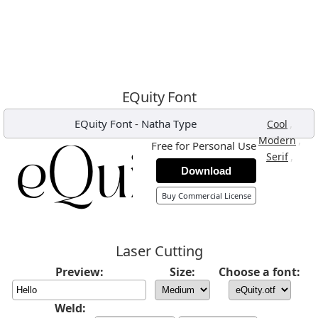
EQuity Font
EQuity Font
-
Natha Type
,
Cool
,
Modern
Free for Personal Use
,
Serif
Download
Buy Commercial License
Laser Cutting
Preview:
Size:
Choose a font:
Weld: