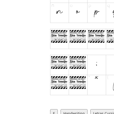
E
Handwriting
Letras Cursi