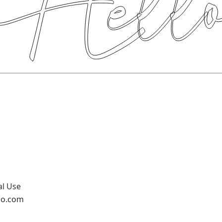
al Use
dio.com