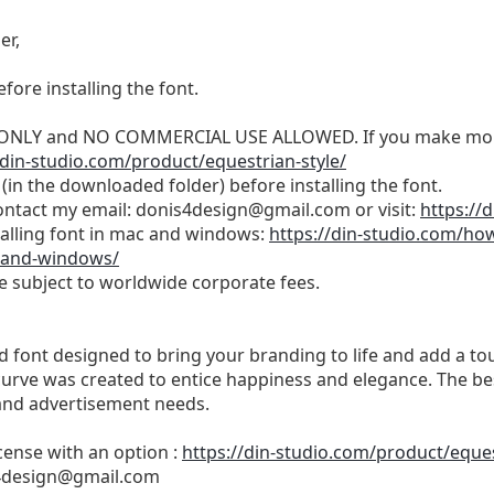
er,
efore installing the font.
SE ONLY and NO COMMERCIAL USE ALLOWED. If you make mon
/din-studio.com/product/equestrian-style/
(in the downloaded folder) before installing the font.
ontact my email:
donis4design@gmail.com
or visit:
https://
stalling font in mac and windows:
https://din-studio.com/how
-and-windows/
be subject to worldwide corporate fees.
ed font designed to bring your branding to life and add a t
 curve was created to entice happiness and elegance. The be
, and advertisement needs.
cense with an option :
https://din-studio.com/product/eques
4design@gmail.com