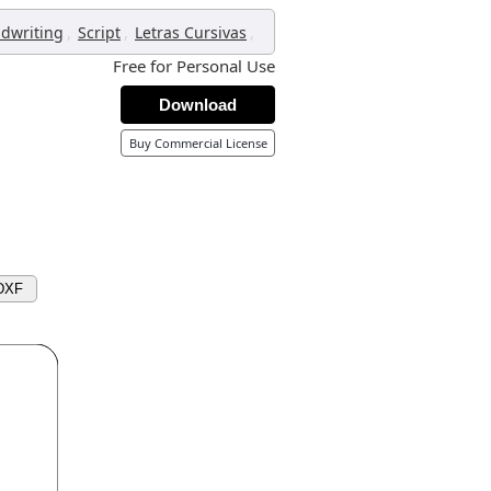
,
,
,
dwriting
Script
Letras Cursivas
Free for Personal Use
Download
Buy Commercial License
DXF