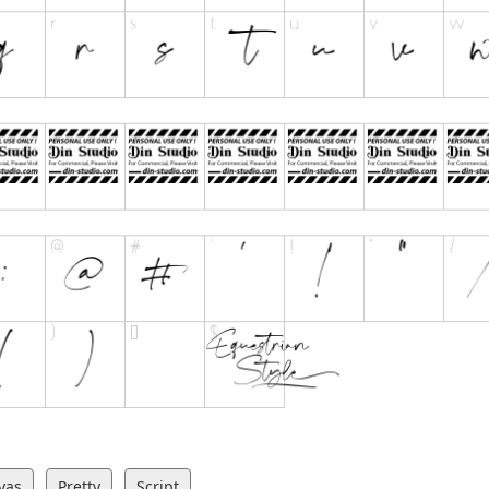
vas
Pretty
Script