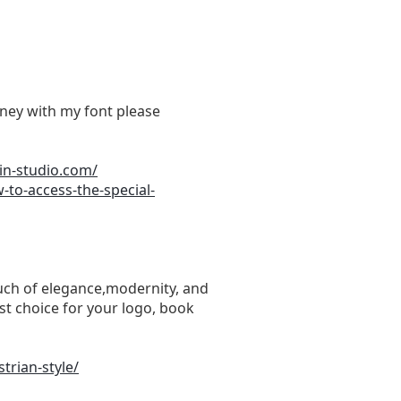
ey with my font please
din-studio.com/
-to-access-the-special-
ouch of elegance,modernity, and
st choice for your logo, book
trian-style/