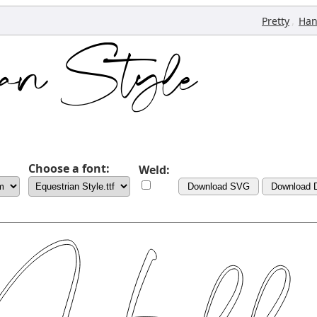
,
Pretty
Han
Choose a font:
Weld:
Download SVG
Download 