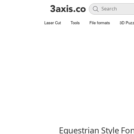
Laser Cut
Tools
File formats
3D Puzz
Equestrian Style Fo