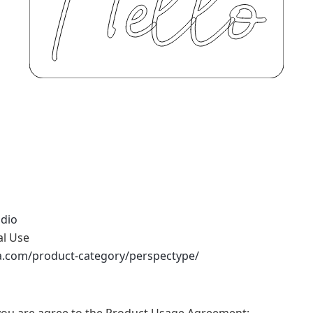
udio
al Use
na.com/product-category/perspectype/