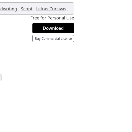
,
,
,
dwriting
Script
Letras Cursivas
Free for Personal Use
Download
Buy Commercial License