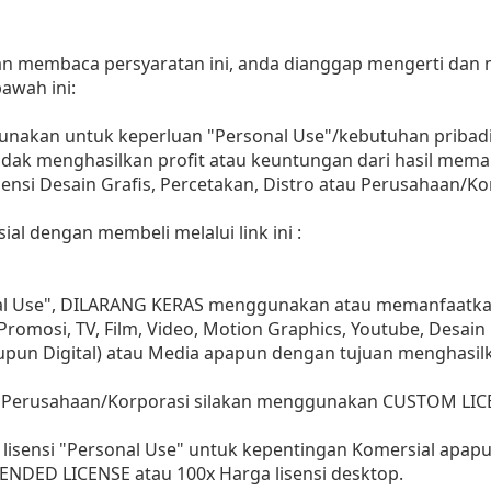
dan membaca persyaratan ini, anda dianggap mengerti dan
awah ini:
gunakan untuk keperluan "Personal Use"/kebutuhan pribadi
as tidak menghasilkan profit atau keuntungan dari hasil m
Agensi Desain Grafis, Percetakan, Distro atau Perusahaan/Ko
ial dengan membeli melalui link ini :
nal Use", DILARANG KERAS menggunakan atau memanfaatkan
, Promosi, TV, Film, Video, Motion Graphics, Youtube, Desain
aupun Digital) atau Media apapun dengan tujuan menghasil
 Perusahaan/Korporasi silakan menggunakan CUSTOM LIC
lisensi "Personal Use" untuk kepentingan Komersial apap
ENDED LICENSE atau 100x Harga lisensi desktop.