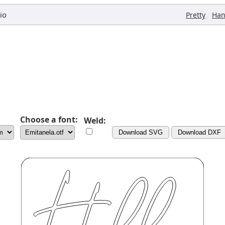
io
,
Pretty
Han
Choose a font:
Weld:
Download SVG
Download DXF