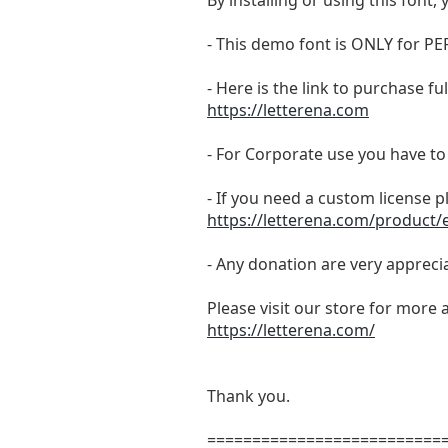
By installing or using this fon
- This demo font is ONLY for
- Here is the link to purchase f
https://letterena.com
- For Corporate use you have t
- If you need a custom license p
https://letterena.com/product/
- Any donation are very appreci
Please visit our store for more 
https://letterena.com/
Thank you.
==========================