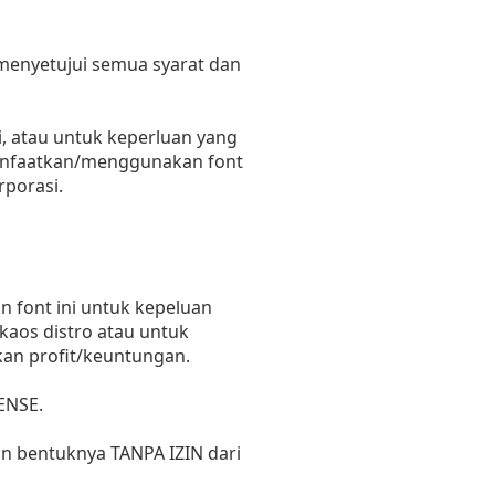
 menyetujui semua syarat dan
, atau untuk keperluan yang
emanfaatkan/menggunakan font
rporasi.
 font ini untuk kepeluan
 kaos distro atau untuk
kan profit/keuntungan.
ENSE.
un bentuknya TANPA IZIN dari