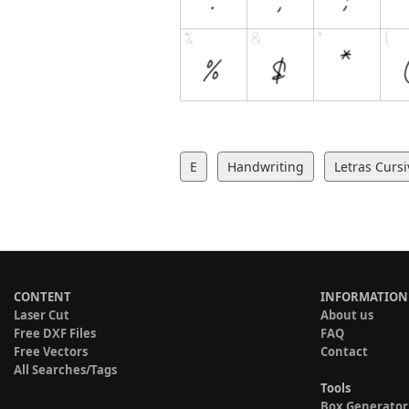
E
Handwriting
Letras Cursi
CONTENT
INFORMATION
Laser Cut
About us
Free DXF Files
FAQ
Free Vectors
Contact
All Searches/Tags
Tools
Box Generator