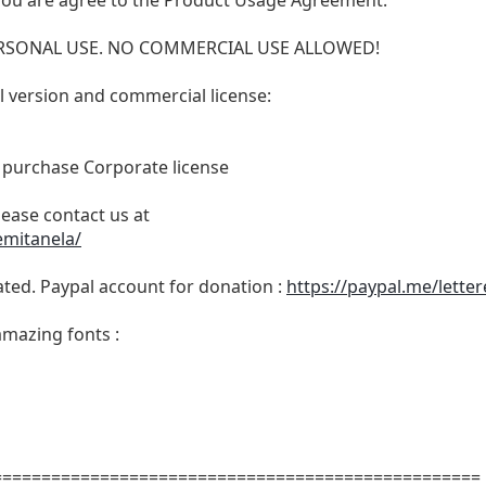
t, you are agree to the Product Usage Agreement:
 PERSONAL USE. NO COMMERCIAL USE ALLOWED!
ull version and commercial license:
o purchase Corporate license
lease contact us at
emitanela/
ated. Paypal account for donation :
https://paypal.me/lette
amazing fonts :
==================================================