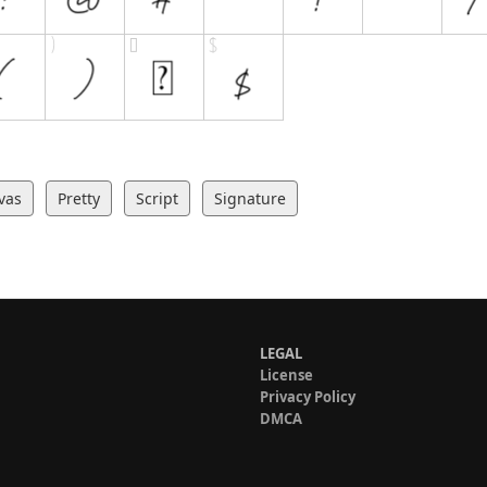
vas
Pretty
Script
Signature
LEGAL
License
Privacy Policy
DMCA