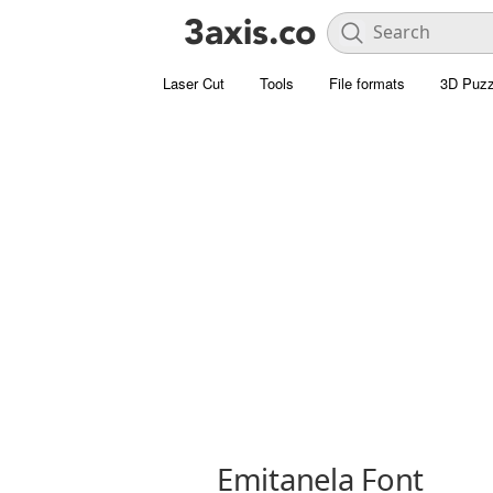
Laser Cut
Tools
File formats
3D Puzz
Emitanela Font