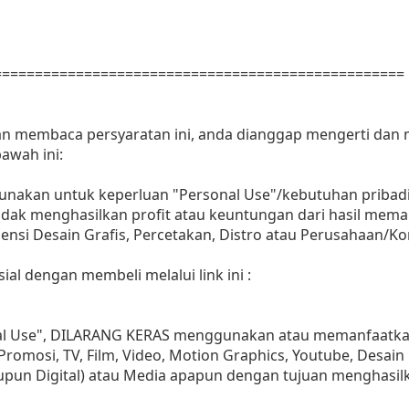
==================================================
dan membaca persyaratan ini, anda dianggap mengerti dan
awah ini:
gunakan untuk keperluan "Personal Use"/kebutuhan pribadi
as tidak menghasilkan profit atau keuntungan dari hasil m
Agensi Desain Grafis, Percetakan, Distro atau Perusahaan/Ko
ial dengan membeli melalui link ini :
nal Use", DILARANG KERAS menggunakan atau memanfaatkan
, Promosi, TV, Film, Video, Motion Graphics, Youtube, Desain
aupun Digital) atau Media apapun dengan tujuan menghasil