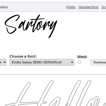
udios
,
,
Pretty
Handwriting
Sc
Choose a font:
Weld:
Downloa