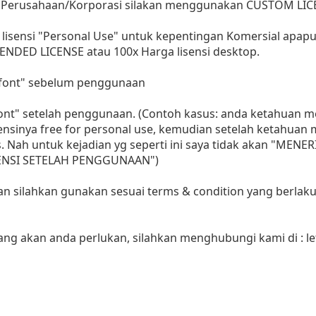
 Perusahaan/Korporasi silakan menggunakan CUSTOM LIC
lisensi "Personal Use" untuk kepentingan Komersial apap
ENDED LICENSE atau 100x Harga lisensi desktop.
i font" sebelum penggunaan
 font" setelah penggunaan. (Contoh kasus: anda ketahuan
sensinya free for personal use, kemudian setelah ketahua
as. Nah untuk kejadian yg seperti ini saya tidak akan "MENE
LISENSI SETELAH PENGGUNAAN")
aan silahkan gunakan sesuai terms & condition yang berlaku
yang akan anda perlukan, silahkan menghubungi kami di :
l