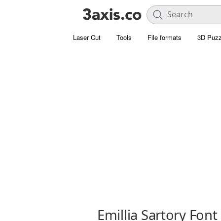
Laser Cut
Tools
File formats
3D Puzz
Emillia Sartory Font