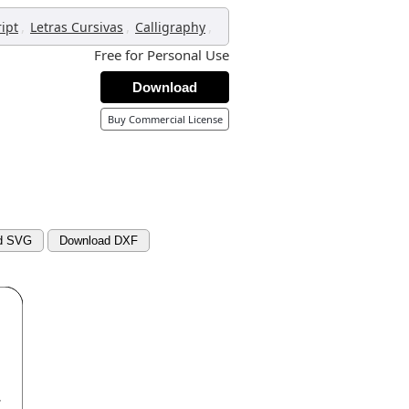
,
,
,
ript
Letras Cursivas
Calligraphy
Free for Personal Use
Download
Buy Commercial License
d SVG
Download DXF