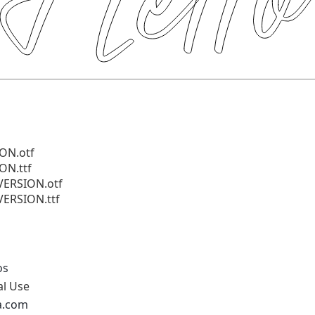
ION.otf
ON.ttf
 VERSION.otf
 VERSION.ttf
os
al Use
na.com