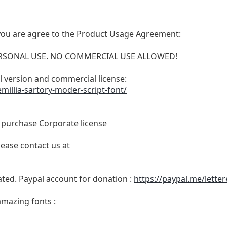
t, you are agree to the Product Usage Agreement:
 PERSONAL USE. NO COMMERCIAL USE ALLOWED!
ull version and commercial license:
millia-sartory-moder-script-font/
o purchase Corporate license
lease contact us at
ated. Paypal account for donation :
https://paypal.me/lette
amazing fonts :