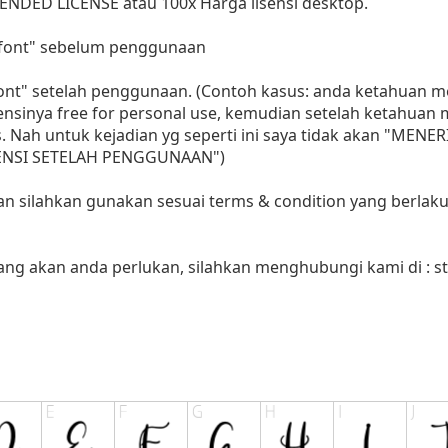
ENDED LICENSE atau 100x Harga lisensi desktop.
i font" sebelum penggunaan
 font" setelah penggunaan. (Contoh kasus: anda ketahuan
sensinya free for personal use, kemudian setelah ketahua
as. Nah untuk kejadian yg seperti ini saya tidak akan "MENE
LISENSI SETELAH PENGGUNAAN")
aan silahkan gunakan sesuai terms & condition yang berlaku
yang akan anda perlukan, silahkan menghubungi kami di :
s