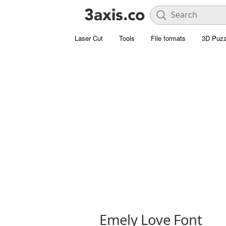
Laser Cut
Tools
File formats
3D Puzz
Emely Love Font