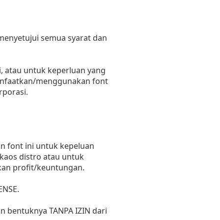
 menyetujui semua syarat dan
, atau untuk keperluan yang
emanfaatkan/menggunakan font
rporasi.
 font ini untuk kepeluan
 kaos distro atau untuk
kan profit/keuntungan.
ENSE.
un bentuknya TANPA IZIN dari