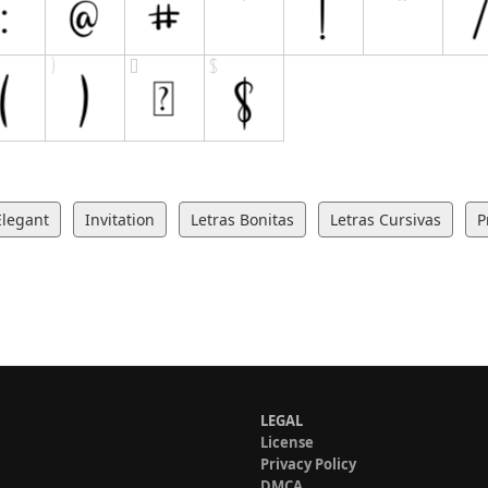
Elegant
Invitation
Letras Bonitas
Letras Cursivas
P
LEGAL
License
Privacy Policy
DMCA