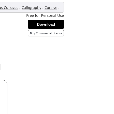
,
,
,
as Cursivas
Calligraphy
Cursive
Free for Personal Use
Download
Buy Commercial License