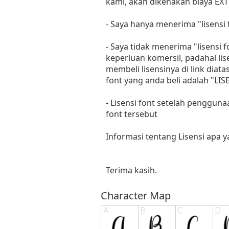
kami, akan dikenakan biaya EXT
- Saya hanya menerima "lisens
- Saya tidak menerima "lisensi
keperluan komersil, padahal li
membeli lisensinya di link diat
font yang anda beli adalah "
- Lisensi font setelah penggun
font tersebut
Informasi tentang Lisensi apa 
Terima kasih.
Character Map