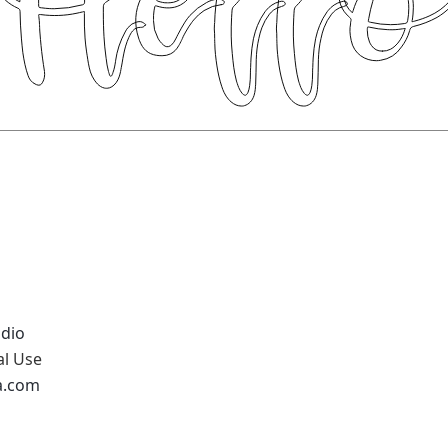
udio
al Use
na.com