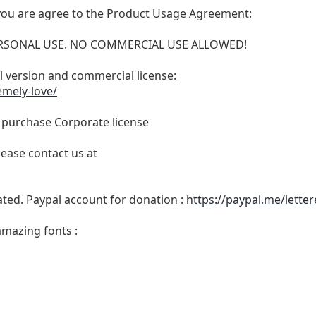
t, you are agree to the Product Usage Agreement:
 PERSONAL USE. NO COMMERCIAL USE ALLOWED!
ull version and commercial license:
emely-love/
o purchase Corporate license
lease contact us at
ated. Paypal account for donation :
https://paypal.me/lette
amazing fonts :