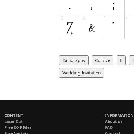
Calligraphy
Cursive
E
Wedding Invitation
CONTENT
INFORMATION
Laser Cut
About us
Free DXF Files
FAQ
Free Vectors
Contact