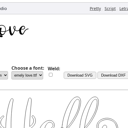
udio
,
,
Pretty
Script
Letr
Choose a font:
Weld:
Download SVG
Download DXF