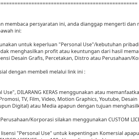
==================================================
dan membaca persyaratan ini, anda dianggap mengerti dan
awah ini:
gunakan untuk keperluan "Personal Use"/kebutuhan pribadi
as tidak menghasilkan profit atau keuntungan dari hasil m
Agensi Desain Grafis, Percetakan, Distro atau Perusahaan/Ko
ial dengan membeli melalui link ini :
nal Use", DILARANG KERAS menggunakan atau memanfaatkan
, Promosi, TV, Film, Video, Motion Graphics, Youtube, Desain
aupun Digital) atau Media apapun dengan tujuan menghasil
 Perusahaan/Korporasi silakan menggunakan CUSTOM LIC
lisensi "Personal Use" untuk kepentingan Komersial apap