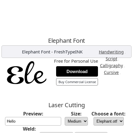
Elephant Font
Elephant Font
-
FreshTypeINK
,
Handwriting
,
Script
Free for Personal Use
,
Calligraphy
Download
,
Cursive
Buy Commercial License
Laser Cutting
Preview:
Size:
Choose a font:
Weld: