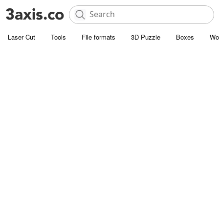
Laser Cut
Tools
File formats
3D Puzzle
Boxes
Wo