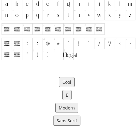
Cool
E
Modern
Sans Serif