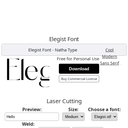
Elegist Font
Elegist Font
-
Natha Type
,
Cool
,
Modern
Free for Personal Use
,
Sans Serif
Download
Buy Commercial License
Laser Cutting
Preview:
Size:
Choose a font:
Weld: