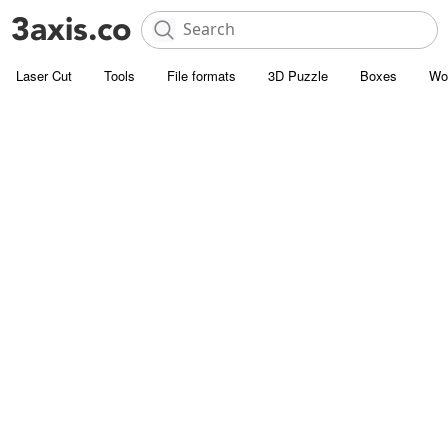
Laser Cut
Tools
File formats
3D Puzzle
Boxes
Wo