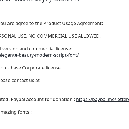
t, you are agree to the Product Usage Agreement:
 PERSONAL USE. NO COMMERCIAL USE ALLOWED!
ull version and commercial license:
elegante-beauty-modern-script-font/
o purchase Corporate license
lease contact us at
ated. Paypal account for donation :
https://paypal.me/lette
amazing fonts :