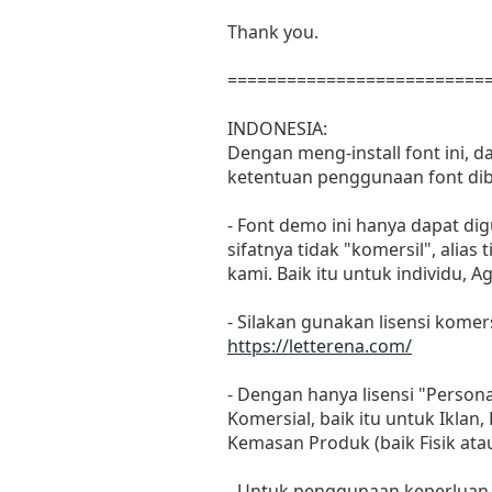
Thank you.
==========================
INDONESIA:
Dengan meng-install font ini, 
ketentuan penggunaan font dib
- Font demo ini hanya dapat di
sifatnya tidak "komersil", ali
kami. Baik itu untuk individu, 
- Silakan gunakan lisensi komers
https://letterena.com/
- Dengan hanya lisensi "Perso
Komersial, baik itu untuk Iklan
Kemasan Produk (baik Fisik at
- Untuk penggunaan keperluan