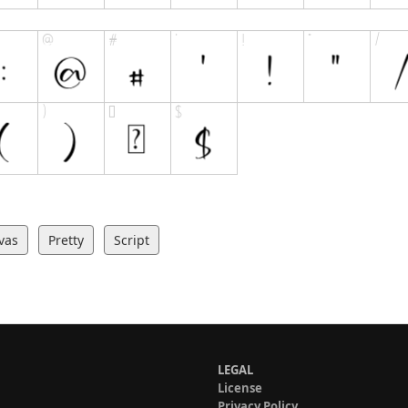
vas
Pretty
Script
LEGAL
License
Privacy Policy