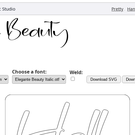
c Studio
,
Pretty
Han
Choose a font:
Weld:
Download SVG
Down