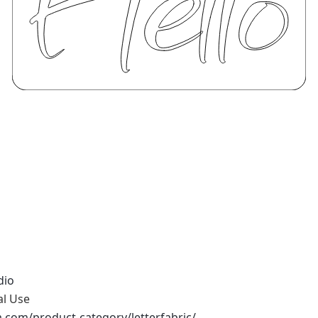
dio
al Use
na.com/product-category/letterfabric/