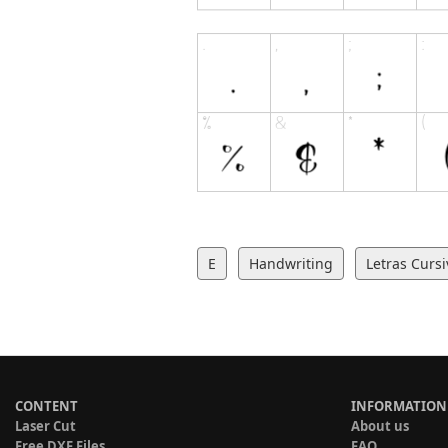
E
Handwriting
Letras Cursi
CONTENT
INFORMATION
Laser Cut
About us
Free DXF Files
FAQ