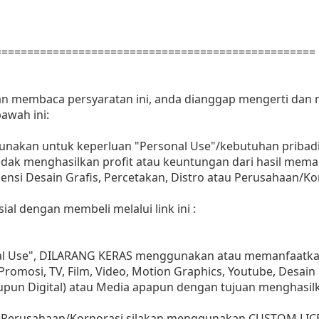
==================================================
dan membaca persyaratan ini, anda dianggap mengerti dan
awah ini:
gunakan untuk keperluan "Personal Use"/kebutuhan pribadi
as tidak menghasilkan profit atau keuntungan dari hasil m
Agensi Desain Grafis, Percetakan, Distro atau Perusahaan/Ko
ial dengan membeli melalui link ini :
nal Use", DILARANG KERAS menggunakan atau memanfaatkan
, Promosi, TV, Film, Video, Motion Graphics, Youtube, Desain
aupun Digital) atau Media apapun dengan tujuan menghasil
 Perusahaan/Korporasi silakan menggunakan CUSTOM LIC