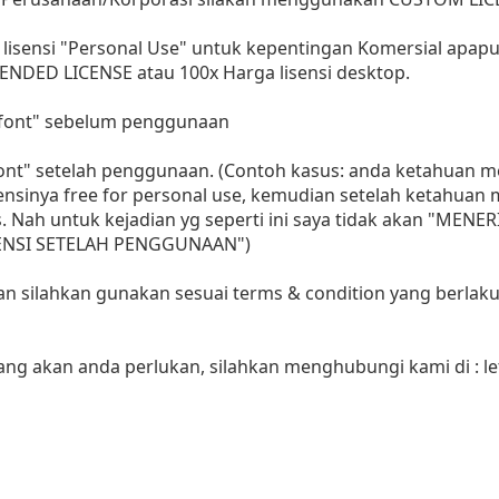
lisensi "Personal Use" untuk kepentingan Komersial apap
ENDED LICENSE atau 100x Harga lisensi desktop.
i font" sebelum penggunaan
 font" setelah penggunaan. (Contoh kasus: anda ketahuan
sensinya free for personal use, kemudian setelah ketahua
as. Nah untuk kejadian yg seperti ini saya tidak akan "MENE
LISENSI SETELAH PENGGUNAAN")
aan silahkan gunakan sesuai terms & condition yang berlaku
yang akan anda perlukan, silahkan menghubungi kami di :
l