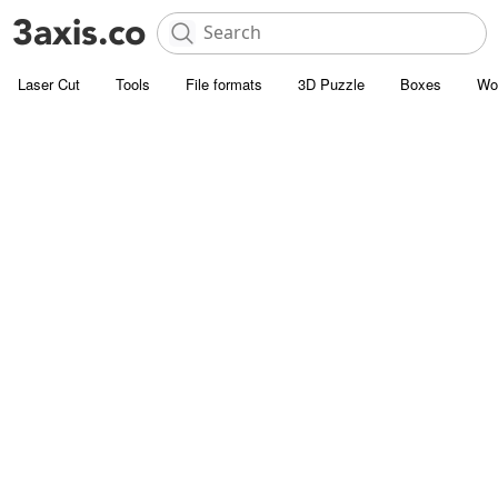
Laser Cut
Tools
File formats
3D Puzzle
Boxes
Wo