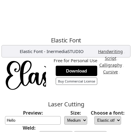
Elastic Font
Elastic Font
-
InermediaSTUDIO
,
Handwriting
,
Script
Free for Personal Use
,
Calligraphy
Download
,
Cursive
Buy Commercial License
Laser Cutting
Preview:
Size:
Choose a font:
Weld: