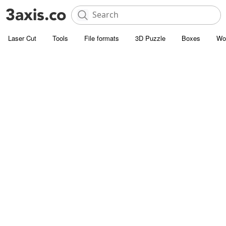
Laser Cut
Tools
File formats
3D Puzzle
Boxes
Wo