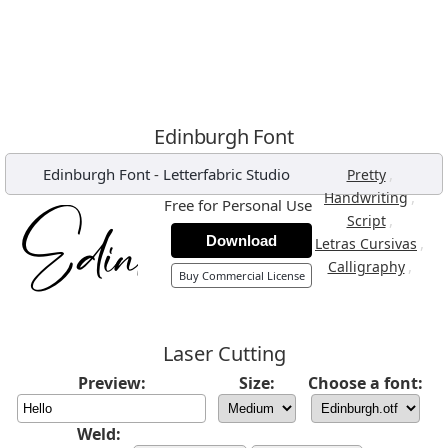
Edinburgh Font
Edinburgh Font
-
Letterfabric Studio
,
Pretty
,
Handwriting
Free for Personal Use
,
Script
Download
,
Letras Cursivas
,
Calligraphy
Buy Commercial License
Laser Cutting
Preview:
Size:
Choose a font:
Weld: