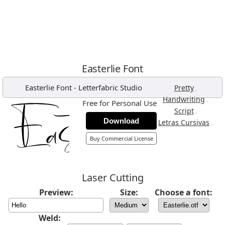
Easterlie Font
Easterlie Font
-
Letterfabric Studio
,
Pretty
,
Handwriting
Free for Personal Use
,
Script
Download
,
Letras Cursivas
Buy Commercial License
Laser Cutting
Preview:
Size:
Choose a font:
Weld: