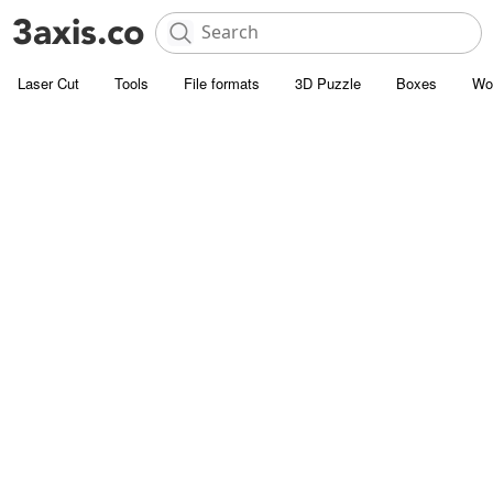
Laser Cut
Tools
File formats
3D Puzzle
Boxes
Wo