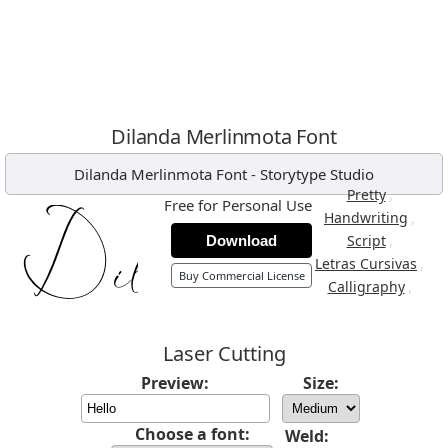
Dilanda Merlinmota Font
Dilanda Merlinmota Font
-
Storytype Studio
,
Pretty
Free for Personal Use
,
Handwriting
,
Script
Download
,
Letras Cursivas
Buy Commercial License
,
Calligraphy
Laser Cutting
Preview:
Size:
Choose a font:
Weld: