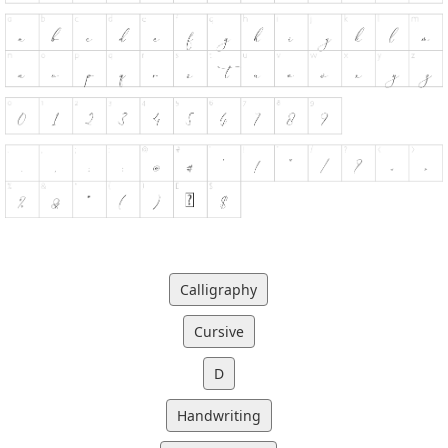
Calligraphy
Cursive
D
Handwriting