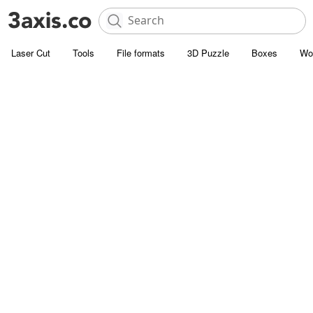
Laser Cut
Tools
File formats
3D Puzzle
Boxes
Wo