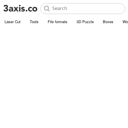
Laser Cut
Tools
File formats
3D Puzzle
Boxes
Wo