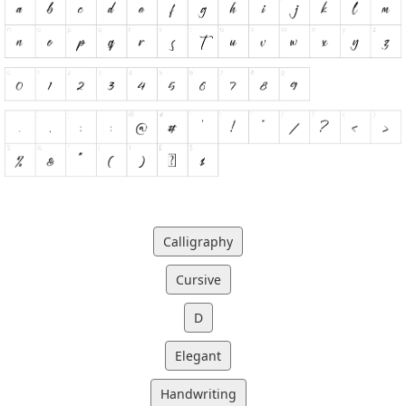
Calligraphy
Cursive
D
Elegant
Handwriting