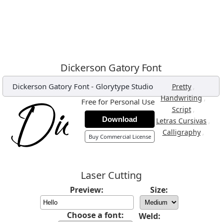
Dickerson Gatory Font
Dickerson Gatory Font
-
Glorytype Studio
,
Pretty
,
Handwriting
Free for Personal Use
,
Script
Download
,
Letras Cursivas
,
Calligraphy
Buy Commercial License
Laser Cutting
Preview:
Size:
Choose a font:
Weld: