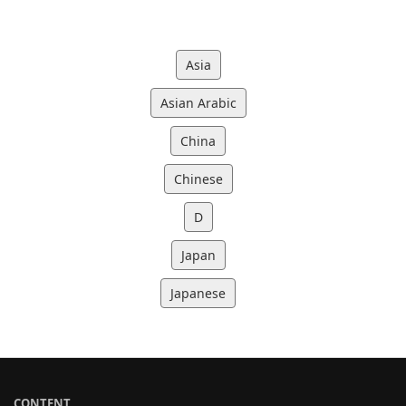
Asia
Asian Arabic
China
Chinese
D
Japan
Japanese
CONTENT