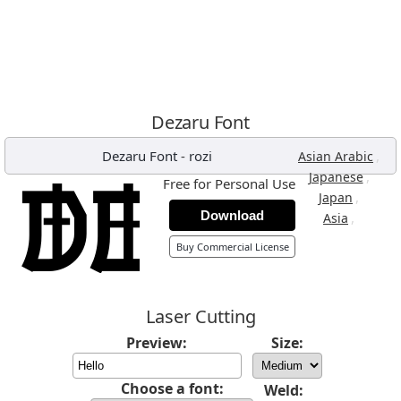
Dezaru Font
Dezaru Font
-
rozi
,
Asian Arabic
,
Japanese
Free for Personal Use
,
Japan
Download
,
Asia
Buy Commercial License
Laser Cutting
Preview:
Size:
Choose a font:
Weld: