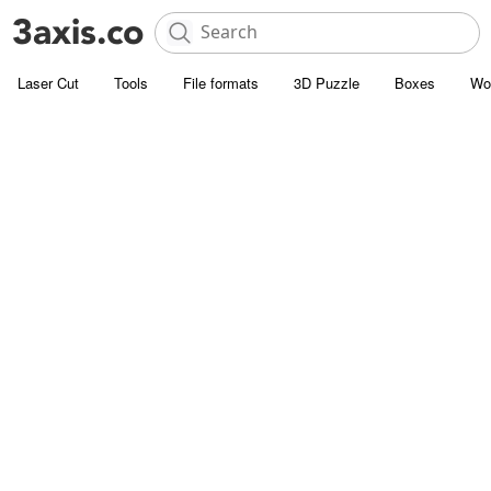
Laser Cut
Tools
File formats
3D Puzzle
Boxes
Wo