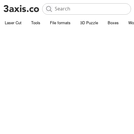
Laser Cut
Tools
File formats
3D Puzzle
Boxes
Wo