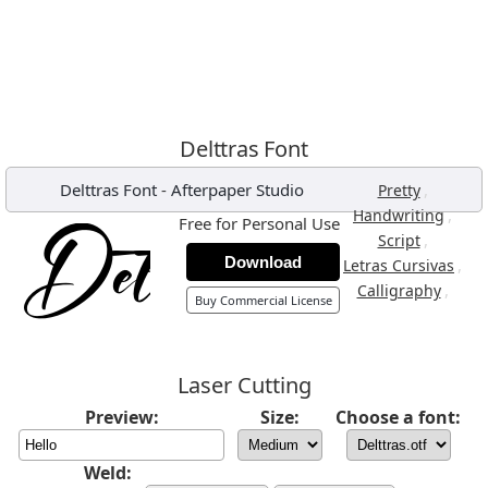
Delttras Font
Delttras Font
-
Afterpaper Studio
,
Pretty
,
Handwriting
Free for Personal Use
,
Script
Download
,
Letras Cursivas
,
Calligraphy
Buy Commercial License
Laser Cutting
Preview:
Size:
Choose a font:
Weld: