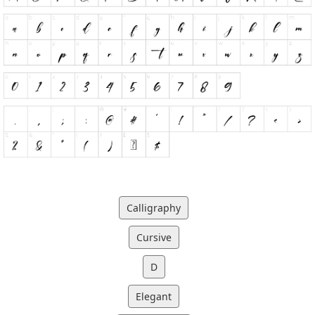
Calligraphy
Cursive
D
Elegant