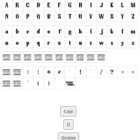
Cool
D
Groovy