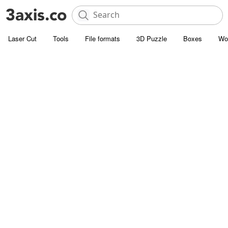
Laser Cut
Tools
File formats
3D Puzzle
Boxes
Wo