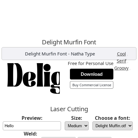
Delight Murfin Font
Delight Murfin Font
-
Natha Type
,
Cool
,
Serif
Free for Personal Use
,
Groovy
Download
Buy Commercial License
Laser Cutting
Preview:
Size:
Choose a font:
Weld: