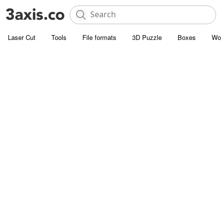
Laser Cut
Tools
File formats
3D Puzzle
Boxes
Wo