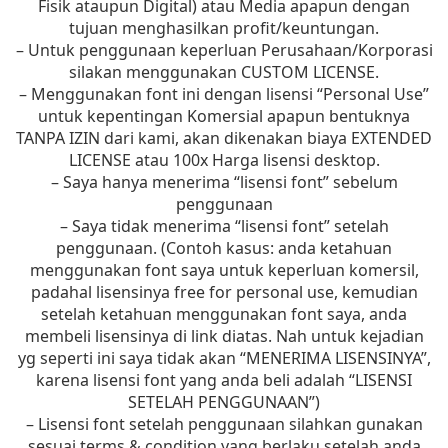
Fisik ataupun Digital) atau Media apapun dengan
tujuan menghasilkan profit/keuntungan.
– Untuk penggunaan keperluan Perusahaan/Korporasi
silakan menggunakan CUSTOM LICENSE.
– Menggunakan font ini dengan lisensi “Personal Use”
untuk kepentingan Komersial apapun bentuknya
TANPA IZIN dari kami, akan dikenakan biaya EXTENDED
LICENSE atau 100x Harga lisensi desktop.
– Saya hanya menerima “lisensi font” sebelum
penggunaan
– Saya tidak menerima “lisensi font” setelah
penggunaan. (Contoh kasus: anda ketahuan
menggunakan font saya untuk keperluan komersil,
padahal lisensinya free for personal use, kemudian
setelah ketahuan menggunakan font saya, anda
membeli lisensinya di link diatas. Nah untuk kejadian
yg seperti ini saya tidak akan “MENERIMA LISENSINYA”,
karena lisensi font yang anda beli adalah “LISENSI
SETELAH PENGGUNAAN”)
– Lisensi font setelah penggunaan silahkan gunakan
sesuai terms & condition yang berlaku setelah anda