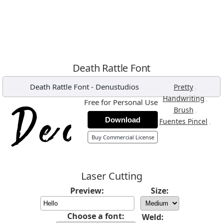
Death Rattle Font
Death Rattle Font
-
Denustudios
,
Pretty
,
Handwriting
Free for Personal Use
,
Brush
Download
,
Fuentes Pincel
Buy Commercial License
Laser Cutting
Preview:
Size:
Choose a font:
Weld: