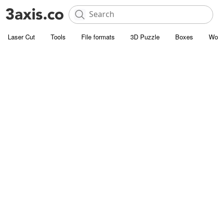
Laser Cut
Tools
File formats
3D Puzzle
Boxes
Wo