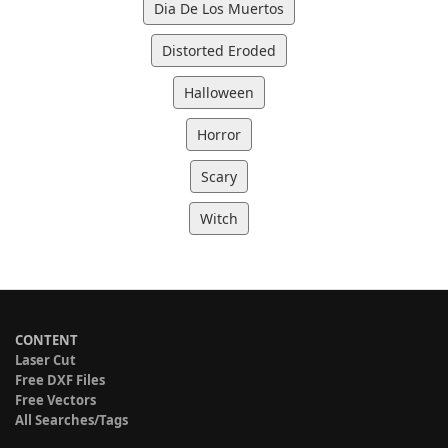
Dia De Los Muertos
Distorted Eroded
Halloween
Horror
Scary
Witch
CONTENT
Laser Cut
Free DXF Files
Free Vectors
All Searches/Tags