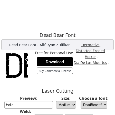
Dead Bear Font
Dead Bear Font
-
Alif Ryan Zulfikar
,
Decorative
,
Distorted Eroded
Free for Personal Use
,
Horror
Download
,
Dia De Los Muertos
Buy Commercial License
Laser Cutting
Preview:
Size:
Choose a font:
Weld: