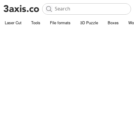
Laser Cut
Tools
File formats
3D Puzzle
Boxes
Wo