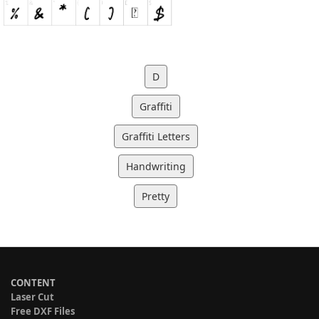
D
Graffiti
Graffiti Letters
Handwriting
Pretty
CONTENT
Laser Cut
Free DXF Files