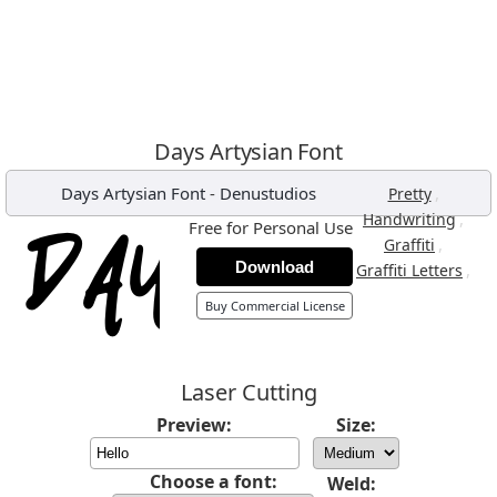
Days Artysian Font
Days Artysian Font
-
Denustudios
,
Pretty
,
Handwriting
Free for Personal Use
,
Graffiti
Download
,
Graffiti Letters
Buy Commercial License
Laser Cutting
Preview:
Size:
Choose a font:
Weld: