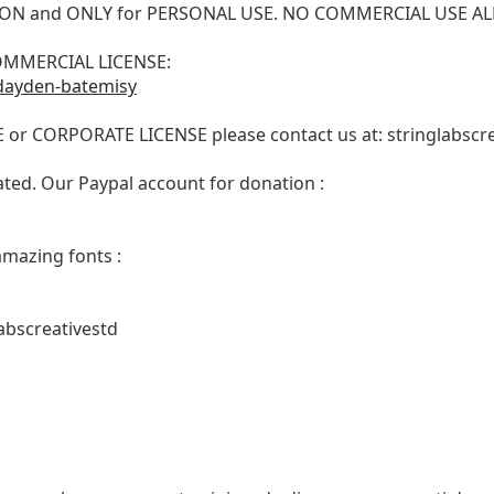
VERSION and ONLY for PERSONAL USE. NO COMMERCIAL USE 
 COMMERCIAL LICENSE:
/dayden-batemisy
E or CORPORATE LICENSE please contact us at:
stringlabsc
ated. Our Paypal account for donation :
amazing fonts :
abscreativestd