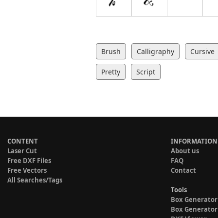
Brush
Calligraphy
Cursive
Pretty
Script
CONTENT
INFORMATION
Laser Cut
About us
Free DXF Files
FAQ
Free Vectors
Contact
All Searches/Tags
Tools
Box Generator
Box Generator