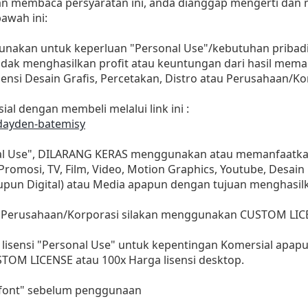
dan membaca persyaratan ini, anda dianggap mengerti dan
awah ini:
gunakan untuk keperluan "Personal Use"/kebutuhan pribadi
as tidak menghasilkan profit atau keuntungan dari hasil m
Agensi Desain Grafis, Percetakan, Distro atau Perusahaan/Ko
ial dengan membeli melalui link ini :
/dayden-batemisy
nal Use", DILARANG KERAS menggunakan atau memanfaatkan
, Promosi, TV, Film, Video, Motion Graphics, Youtube, Desain
aupun Digital) atau Media apapun dengan tujuan menghasil
 Perusahaan/Korporasi silakan menggunakan CUSTOM LIC
lisensi "Personal Use" untuk kepentingan Komersial apap
STOM LICENSE atau 100x Harga lisensi desktop.
i font" sebelum penggunaan