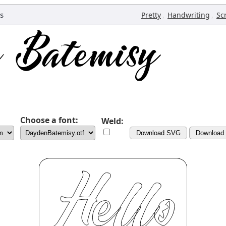
s
,
,
Pretty
Handwriting
Sc
Choose a font:
Weld:
Download SVG
Download