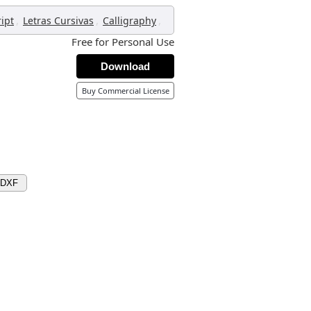
,
,
,
ript
Letras Cursivas
Calligraphy
Free for Personal Use
Download
Buy Commercial License
 DXF