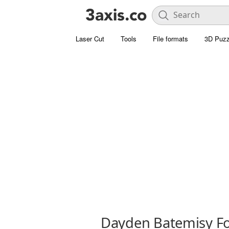
Laser Cut
Tools
File formats
3D Puzz
Dayden Batemisy F