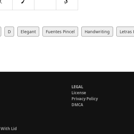
D
Elegant
Fuentes Pincel
Handwriting
Letras 
LEGAL
License
Privacy Policy
DMCA
 With Lid