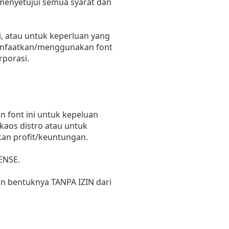
 menyetujui semua syarat dan
, atau untuk keperluan yang
emanfaatkan/menggunakan font
rporasi.
 font ini untuk kepeluan
 kaos distro atau untuk
kan profit/keuntungan.
ENSE.
un bentuknya TANPA IZIN dari