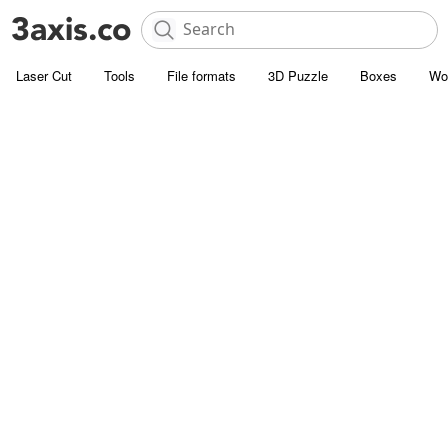
Laser Cut
Tools
File formats
3D Puzzle
Boxes
Wo