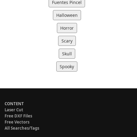
Fuentes Pincel
Halloween
Horror
Scary
Skull
Spooky
CONTENT
Laser Cut
Free DXF Files
Free Vectors
All Searches/Tags