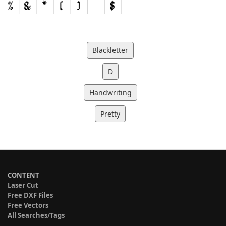
Blackletter
D
Handwriting
Pretty
CONTENT
Laser Cut
Free DXF Files
Free Vectors
All Searches/Tags