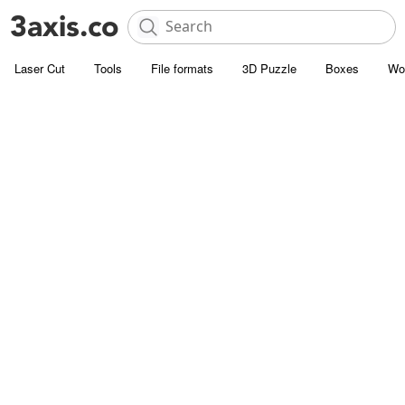
Laser Cut
Tools
File formats
3D Puzzle
Boxes
Wo