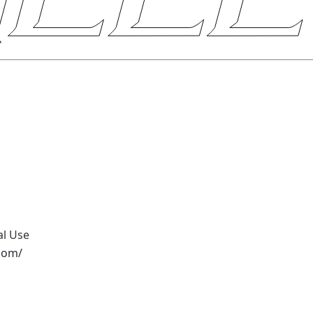
al Use
.com/