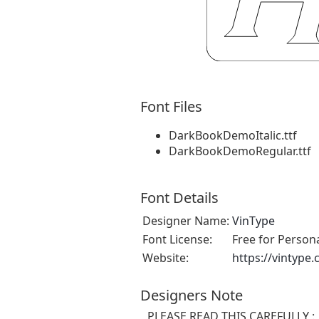
Font Files
DarkBookDemoItalic.ttf
DarkBookDemoRegular.ttf
Font Details
Designer Name:
VinType
Font License:
Free for Person
Website:
https://vintype
Designers Note
PLEASE READ THIS CAREFULLY :