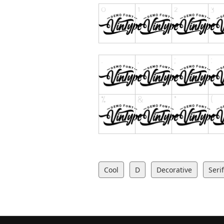
Cool
D
Decorative
Serif