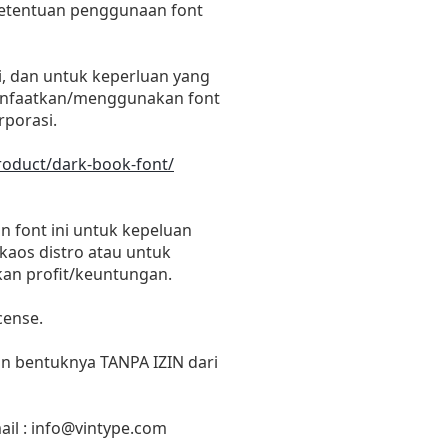
 ketentuan penggunaan font
i, dan untuk keperluan yang
emanfaatkan/menggunakan font
rporasi.
roduct/dark-book-font/
 font ini untuk kepeluan
 kaos distro atau untuk
kan profit/keuntungan.
cense.
un bentuknya TANPA IZIN dari
il :
info@vintype.com