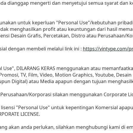
 anda dianggap mengerti dan menyetujui semua syarat dan
gunakan untuk keperluan "Personal Use"/kebutuhan pribad
as tidak menghasilkan profit atau keuntungan dari hasil m
Agensi Desain Grafis, Percetakan, Distro atau Perusahaan/Ko
sial dengan membeli melalui link ini :
https://vintype.com/p
nal Use", DILARANG KERAS menggunakan atau memanfaatkan
, Promosi, TV, Film, Video, Motion Graphics, Youtube, Desain
aupun Digital) atau Media apapun dengan tujuan menghasil
 Perusahaan/Korporasi silakan menggunakan Corporate Li
lisensi "Personal Use" untuk kepentingan Komersial apap
ORPORATE LICENSE.
yang akan anda perlukan, silahkan menghubungi kami di ema