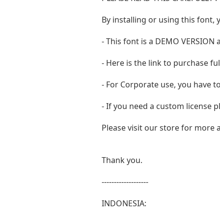
By installing or using this fon
- This font is a DEMO VERSIO
- Here is the link to purchase f
- For Corporate use, you have t
- If you need a custom license p
Please visit our store for more
Thank you.
-------------------
INDONESIA: