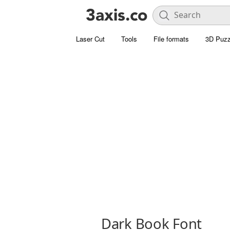
Laser Cut
Tools
File formats
3D Puzz
Dark Book Font