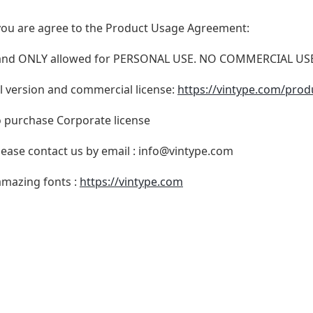
t, you are agree to the Product Usage Agreement:
N and ONLY allowed for PERSONAL USE. NO COMMERCIAL U
ull version and commercial license:
https://vintype.com/prod
o purchase Corporate license
lease contact us by email :
info@vintype.com
 amazing fonts :
https://vintype.com