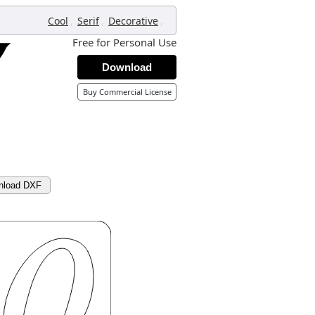
,
,
,
Cool
Serif
Decorative
Free for Personal Use
Download
Buy Commercial License
nload DXF