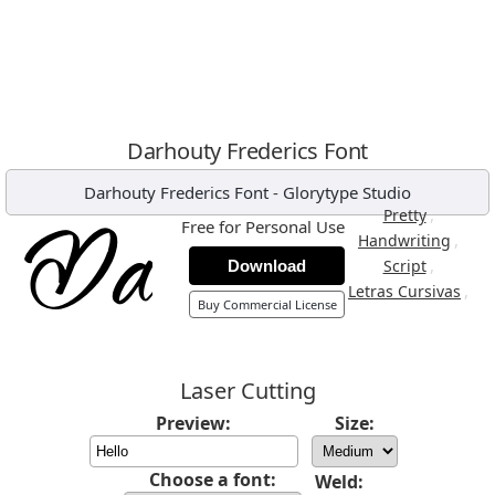
Darhouty Frederics Font
Darhouty Frederics Font
-
Glorytype Studio
,
Pretty
Free for Personal Use
,
Handwriting
,
Script
Download
,
Letras Cursivas
Buy Commercial License
Laser Cutting
Preview:
Size:
Choose a font:
Weld: