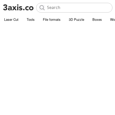
Laser Cut
Tools
File formats
3D Puzzle
Boxes
Wo