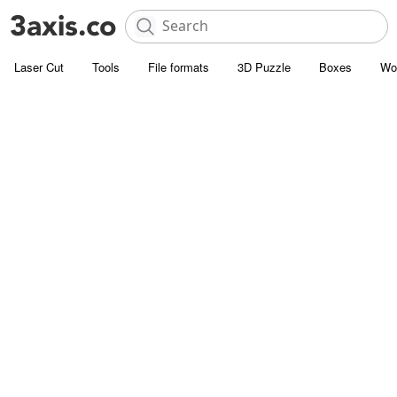
Laser Cut
Tools
File formats
3D Puzzle
Boxes
Wo