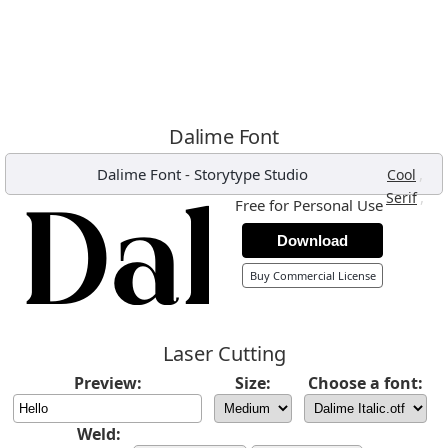
Dalime Font
Dalime Font
-
Storytype Studio
,
Cool
,
Serif
Free for Personal Use
Download
Buy Commercial License
Laser Cutting
Preview:
Size:
Choose a font:
Weld: