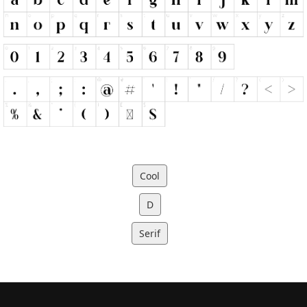
Cool
D
Serif