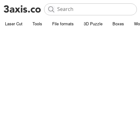
Laser Cut
Tools
File formats
3D Puzzle
Boxes
Wo