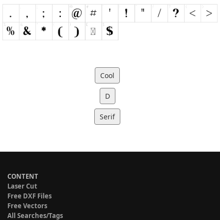
Cool
D
Serif
CONTENT
Laser Cut
Free DXF Files
Free Vectors
All Searches/Tags