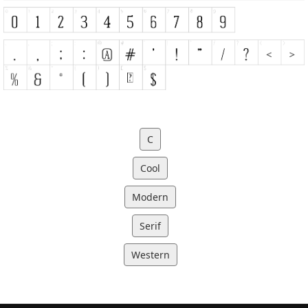
C
Cool
Modern
Serif
Western