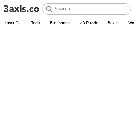
Laser Cut
Tools
File formats
3D Puzzle
Boxes
Wo