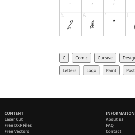
C
Comic
Cursive
Desig
Letters
Logo
Paint
Post
CONTENT
INFORMATION
Laser Cut
About us
Free DXF Files
FAQ
Free Vectors
Contact