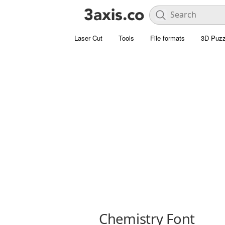
Laser Cut
Tools
File formats
3D Puzz
Chemistry Font