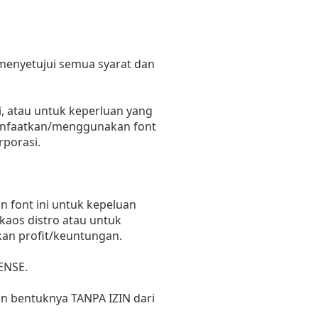
 menyetujui semua syarat dan
, atau untuk keperluan yang
emanfaatkan/menggunakan font
rporasi.
 font ini untuk kepeluan
 kaos distro atau untuk
kan profit/keuntungan.
ENSE.
un bentuknya TANPA IZIN dari