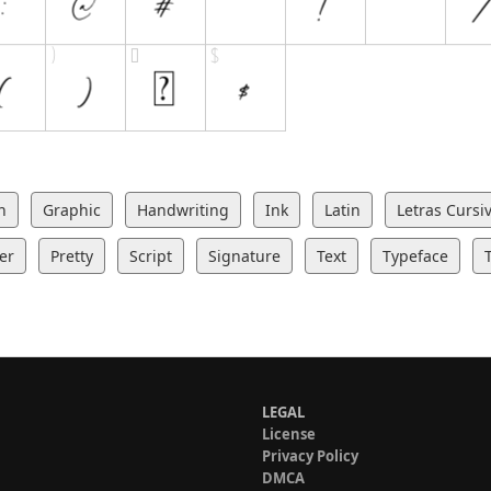
n
Graphic
Handwriting
Ink
Latin
Letras Cursi
er
Pretty
Script
Signature
Text
Typeface
LEGAL
License
Privacy Policy
DMCA