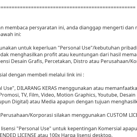
==================================================
dan membaca persyaratan ini, anda dianggap mengerti dan
awah ini:
gunakan untuk keperluan "Personal Use"/kebutuhan pribadi
as tidak menghasilkan profit atau keuntungan dari hasil m
Agensi Desain Grafis, Percetakan, Distro atau Perusahaan/Ko
ial dengan membeli melalui link ini :
nal Use", DILARANG KERAS menggunakan atau memanfaatkan
, Promosi, TV, Film, Video, Motion Graphics, Youtube, Desain
aupun Digital) atau Media apapun dengan tujuan menghasil
 Perusahaan/Korporasi silakan menggunakan CUSTOM LIC
lisensi "Personal Use" untuk kepentingan Komersial apap
ENDED LICENSE atau 100x Harga lisensi desktop.