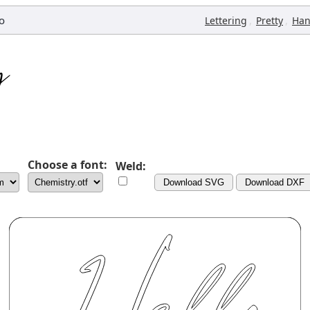
io
,
,
Lettering
Pretty
Han
Choose a font:
Weld:
Download SVG
Download DXF