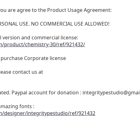
t, you are agree to the Product Usage Agreement:
 PERSONAL USE. NO COMMERCIAL USE ALLOWED!
ull version and commercial license:
m/product/chemistry-30/ref/921432/
o purchase Corporate license
lease contact us at
ated. Paypal account for donation :
integritypestudio@gmai
amazing fonts :
m/designer/integritypestudio/ref/921432