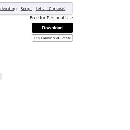
,
,
,
dwriting
Script
Letras Cursivas
Free for Personal Use
Download
Buy Commercial License