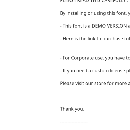
PLEASE READ THIS CAREFULLY :
By installing or using this fon
- This font is a DEMO VERSIO
- Here is the link to purchase f
- For Corporate use, you have t
- If you need a custom license p
Please visit our store for more
Thank you.
-------------------