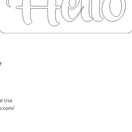
f
al Use
io.com/