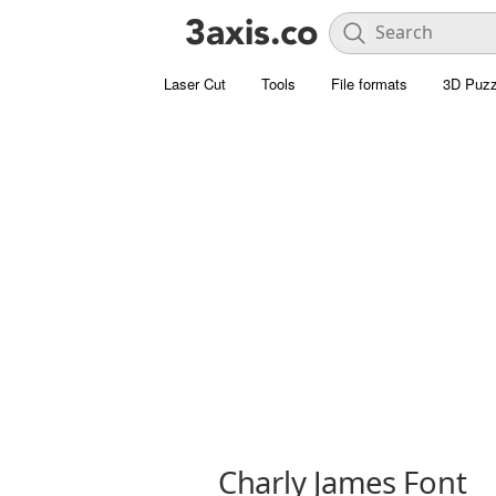
Laser Cut
Tools
File formats
3D Puzz
Charly James Font