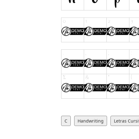
C
Handwriting
Letras Curs