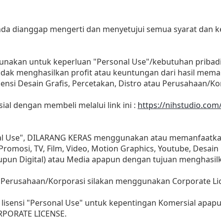
 anda dianggap mengerti dan menyetujui semua syarat dan
gunakan untuk keperluan "Personal Use"/kebutuhan pribad
as tidak menghasilkan profit atau keuntungan dari hasil m
Agensi Desain Grafis, Percetakan, Distro atau Perusahaan/Ko
sial dengan membeli melalui link ini :
https://nihstudio.com
nal Use", DILARANG KERAS menggunakan atau memanfaatkan
, Promosi, TV, Film, Video, Motion Graphics, Youtube, Desain
aupun Digital) atau Media apapun dengan tujuan menghasil
 Perusahaan/Korporasi silakan menggunakan Corporate Li
lisensi "Personal Use" untuk kepentingan Komersial apap
ORPORATE LICENSE.