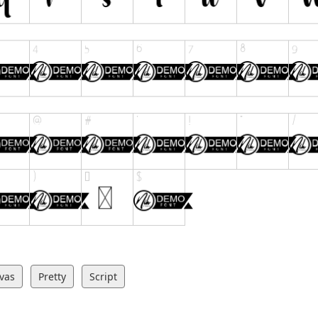
ivas
Pretty
Script