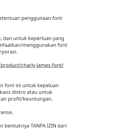
 ketentuan penggunaan font
i, dan untuk keperluan yang
emanfaatkan/menggunakan font
rporasi.
/product/charly-james-font/
 font ini untuk kepeluan
 kaos distro atau untuk
kan profit/keuntungan.
cense.
un bentuknya TANPA IZIN dari