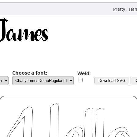
,
Pretty
Han
Choose a font:
Weld:
Download SVG
D