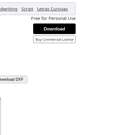
,
,
,
dwriting
Script
Letras Cursivas
Free for Personal Use
Download
Buy Commercial License
ownload DXF