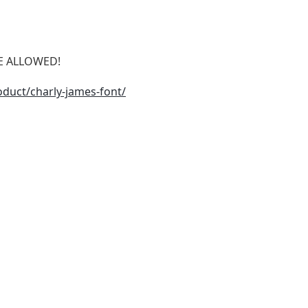
SE ALLOWED!
oduct/charly-james-font/