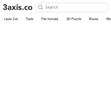
Laser Cut
Tools
File formats
3D Puzzle
Boxes
Wo