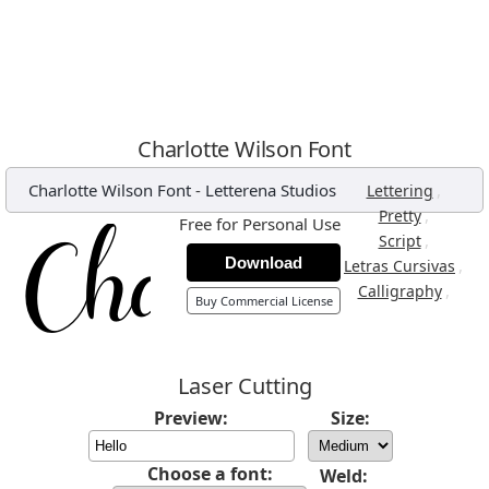
Charlotte Wilson Font
Charlotte Wilson Font
-
Letterena Studios
,
Lettering
,
Pretty
Free for Personal Use
,
Script
Download
,
Letras Cursivas
,
Calligraphy
Buy Commercial License
Laser Cutting
Preview:
Size:
Choose a font:
Weld: