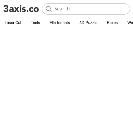
Laser Cut
Tools
File formats
3D Puzzle
Boxes
Wo