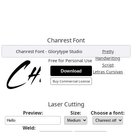
Chanrest Font
Chanrest Font
-
Glorytype Studio
,
Pretty
,
Handwriting
Free for Personal Use
,
Script
Download
,
Letras Cursivas
Buy Commercial License
Laser Cutting
Preview:
Size:
Choose a font:
Weld: