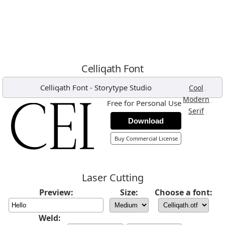
Celliqath Font
Celliqath Font
-
Storytype Studio
,
Cool
,
Modern
Free for Personal Use
,
Serif
Download
Buy Commercial License
Laser Cutting
Preview:
Size:
Choose a font:
Weld: