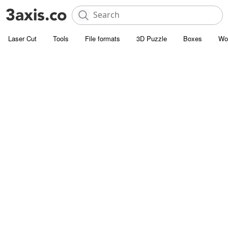
Laser Cut
Tools
File formats
3D Puzzle
Boxes
Wo