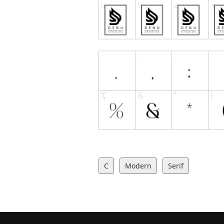
C
Modern
Serif