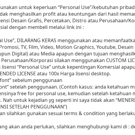
gunakan untuk keperluan “Personal Use”/kebutuhan pribadi
as tidak menghasilkan profit atau keuntungan dari hasil m
Agensi Desain Grafis, Percetakan, Distro atau Perusahaan/Ko
ial dengan membeli melalui link ini :
nal Use”, DILARANG KERAS menggunakan atau memanfaatkan
, Promosi, TV, Film, Video, Motion Graphics, Youtube, Desain
aupun Digital) atau Media apapun dengan tujuan menghasil
 Perusahaan/Korporasi silakan menggunakan CUSTOM LIC
 lisensi “Personal Use” untuk kepentingan Komersial apap
ENDED LICENSE atau 100x Harga lisensi desktop.
i font” sebelum penggunaan
 font” setelah penggunaan. (Contoh kasus: anda ketahuan
sensinya free for personal use, kemudian setelah ketahua
as. Nah untuk kejadian yg seperti ini saya tidak akan “MENE
ISENSI SETELAH PENGGUNAAN”)
aan silahkan gunakan sesuai terms & condition yang berlaku
yang akan anda perlukan, silahkan menghubungi kami di :
d