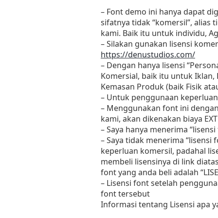
– Font demo ini hanya dapat di
sifatnya tidak “komersil”, ali
kami. Baik itu untuk individu, 
– Silakan gunakan lisensi komers
https://denustudios.com/
– Dengan hanya lisensi “Perso
Komersial, baik itu untuk Iklan
Kemasan Produk (baik Fisik at
– Untuk penggunaan keperluan
– Menggunakan font ini dengan
kami, akan dikenakan biaya EXT
– Saya hanya menerima “lisens
– Saya tidak menerima “lisensi
keperluan komersil, padahal li
membeli lisensinya di link diat
font yang anda beli adalah “L
– Lisensi font setelah penggun
font tersebut
Informasi tentang Lisensi apa 