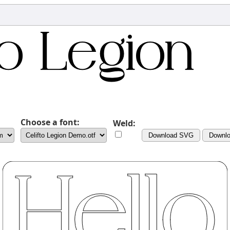
Choose a font:
Weld:
Download SVG
Downl