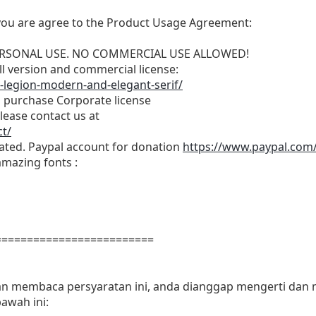
t, you are agree to the Product Usage Agreement:
r PERSONAL USE. NO COMMERCIAL USE ALLOWED!
ull version and commercial license:
o-legion-modern-and-elegant-serif/
o purchase Corporate license
lease contact us at
t/
iated. Paypal account for donation
https://www.paypal.com
amazing fonts :
=========================
dan membaca persyaratan ini, anda dianggap mengerti dan
awah ini: