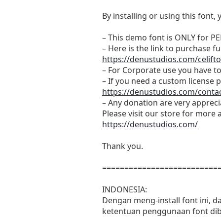
By installing or using this fon
– This demo font is ONLY fo
– Here is the link to purchase f
https://denustudios.com/celift
– For Corporate use you have t
– If you need a custom license p
https://denustudios.com/contac
– Any donation are very apprec
Please visit our store for more 
https://denustudios.com/
Thank you.
==========================
INDONESIA:
Dengan meng-install font ini, 
ketentuan penggunaan font dib