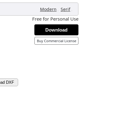
,
,
Modern
Serif
Free for Personal Use
Download
Buy Commercial License
oad DXF