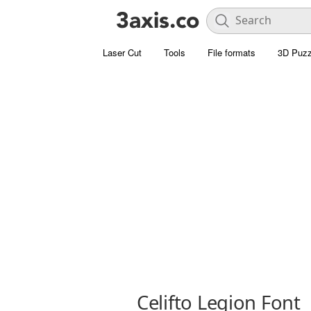
Laser Cut
Tools
File formats
3D Puzz
Celifto Legion Font