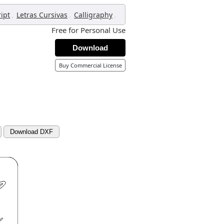
,
,
,
ript
Letras Cursivas
Calligraphy
Free for Personal Use
Download
Buy Commercial License
Download DXF