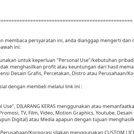
==================================================
dan membaca persyaratan ini, anda dianggap mengerti dan
awah ini:
gunakan untuk keperluan "Personal Use"/kebutuhan pribadi
as tidak menghasilkan profit atau keuntungan dari hasil m
Agensi Desain Grafis, Percetakan, Distro atau Perusahaan/Ko
ial dengan membeli melalui link ini :
nal Use", DILARANG KERAS menggunakan atau memanfaatkan
, Promosi, TV, Film, Video, Motion Graphics, Youtube, Desain
aupun Digital) atau Media apapun dengan tujuan menghasil
 Perusahaan/Korporasi silakan menggunakan CUSTOM LIC