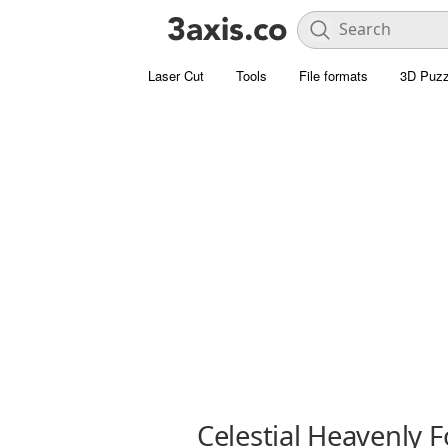
Laser Cut
Tools
File formats
3D Puzz
Celestial Heavenly 