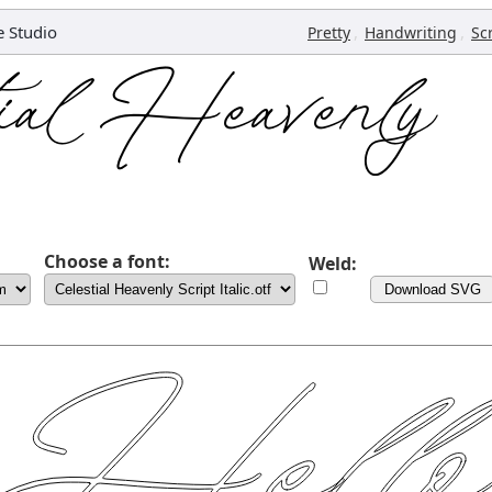
e Studio
,
,
Pretty
Handwriting
Sc
Choose a font:
Weld:
Download SVG