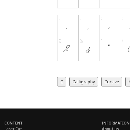
C
Calligraphy
Cursive
CONTENT
INFORMATION
Laser Cut
About us