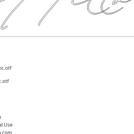
ic.otf
c.otf
o
al Use
na.com