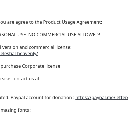
t, you are agree to the Product Usage Agreement:
 PERSONAL USE. NO COMMERCIAL USE ALLOWED!
ull version and commercial license:
elestial-heavenly/
o purchase Corporate license
lease contact us at
ated. Paypal account for donation :
https://paypal.me/lette
amazing fonts :