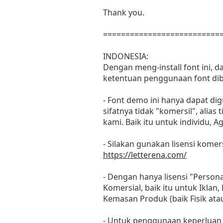
Thank you.
==========================
INDONESIA:
Dengan meng-install font ini, 
ketentuan penggunaan font dib
- Font demo ini hanya dapat di
sifatnya tidak "komersil", ali
kami. Baik itu untuk individu, 
- Silakan gunakan lisensi komers
https://letterena.com/
- Dengan hanya lisensi "Perso
Komersial, baik itu untuk Iklan
Kemasan Produk (baik Fisik at
- Untuk penggunaan keperluan